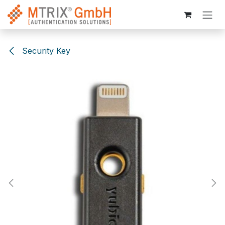
Zum Inhalt springen
Security Key