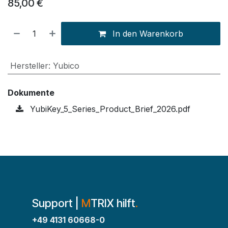
85,00
€
In den Warenkorb
Hersteller
:
Yubico
Dokumente
YubiKey_5_Series_Product_Brief_2026.pdf
Support |
M
TRIX hilft
.
+49 4131 60668-0