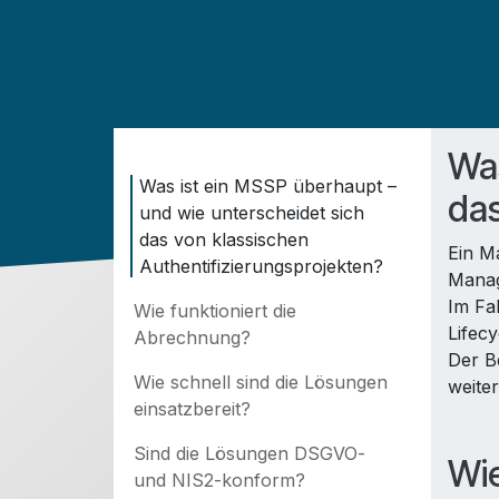
Was
Was ist ein MSSP überhaupt –
das
und wie unterscheidet sich
das von klassischen
Ein M
Authentifizierungsprojekten?
Manag
Im Fa
Wie funktioniert die
Lifec
Abrechnung?
Der B
Wie schnell sind die Lösungen
weite
einsatzbereit?
Sind die Lösungen DSGVO-
Wie
und NIS2-konform?