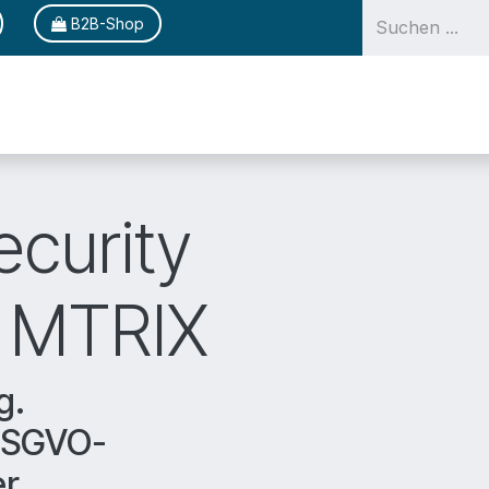
B2​​​​​​B-Shop
Lösungen
Produk
curity
y MTRIX
g.
 DSGVO-
r.