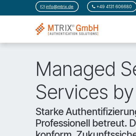
Zum Inhalt springen
​​
info@m
trix.de
+49 4​131 ​606680
Managed Se
Services b
Starke Authentifizierun
Professionell betreut.
konform. Zukunftssiche