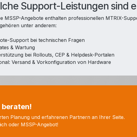
che Support-Leistungen sind e
e MSSP-Angebote enthalten professionellen MTRIX-Suppor
gehören unter anderem:
ote-Support bei technischen Fragen
ates & Wartung
erstützung bei Rollouts, CEP & Helpdesk-Portalen
ional: Versand & Vorkonfiguration von Hardware
h beraten!
erten Planung und erfahrenen Partnern an Ihrer Seite.
spräch oder MSSP-Angebot!