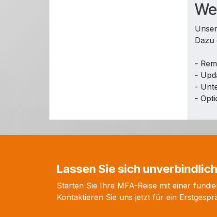
Wel
Unser
Dazu 
- Rem
- Upd
- Unt
- Opt
Lassen Sie sich unverbindlic
Starten Sie Ihre MFA-Reise mit einer fundi
Kontaktieren Sie uns jetzt für ein Erstge