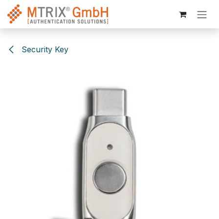
Zum Inhalt springen
Security Key