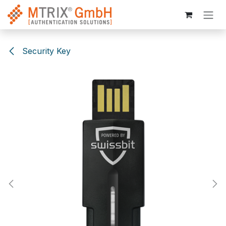
Zum Inhalt springen
Security Key