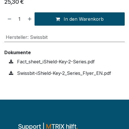
25,30
€
In den Warenkorb
Hersteller
:
Swissbit
Dokumente
Fact_sheet_iShield-Key-2-Series.pdf
Swissbit-iShield-Key-2_Series_Flyer_EN.pdf
Support |
M
TRIX hilft
.