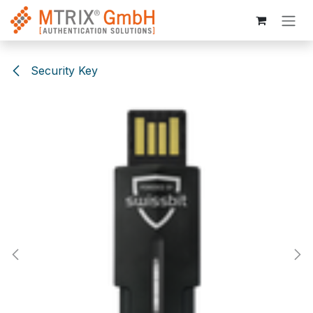
Zum Inhalt springen
Security Key