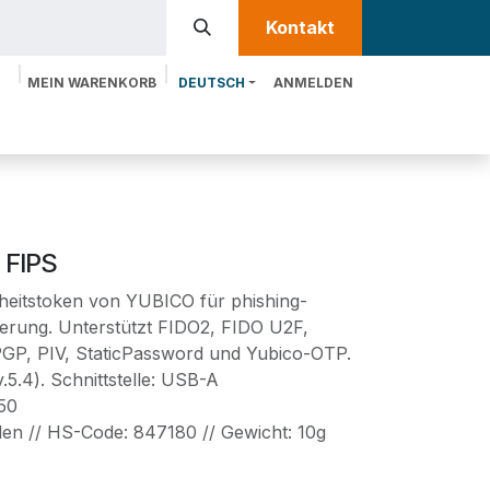
Kontakt​​
MEIN WARENKORB
DEUTSCH
ANMELDEN
te
Leistungen
MTRIX entdecken
 FIPS
rheitstoken von YUBICO für phishing-
zierung. Unterstützt FIDO2, FIDO U2F,
P, PIV, StaticPassword und Yubico-OTP.
v.5.4). Schnittstelle: USB-A
50
en // HS-Code: 847180 // Gewicht: 10g