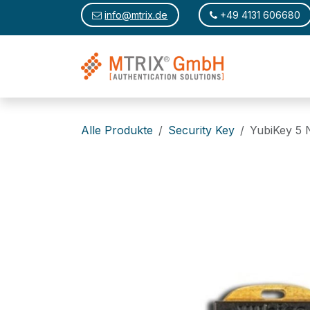
Zum Inhalt springen
​​
info@m
trix.de
+49 4​131 ​606680
Alle Produkte
Security Key
YubiKey 5 