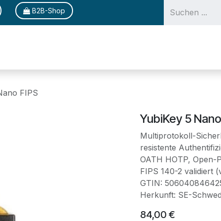
B2​​​​​​B-Shop
Lösungen
Produk
Nano FIPS
YubiKey 5 Nano
Multiprotokoll-Siche
resistente Authentifi
OATH HOTP, Open-PG
FIPS 140-2 validiert (
GTIN: 50604084642
Herkunft: SE-Schwed
84,00
€