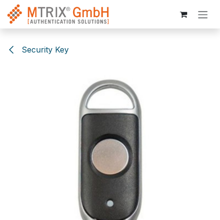
Zum Inhalt springen
Security Key