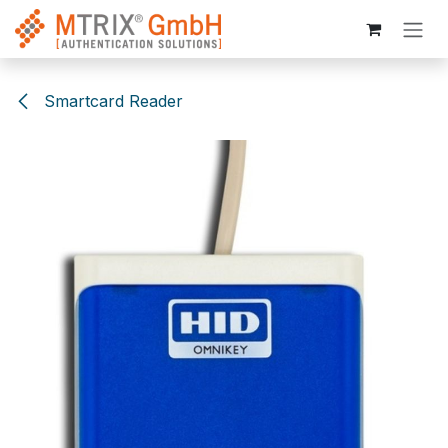
Zum Inhalt springen
Smartcard Reader