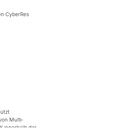
len CyberRes
ützt
on Multi-
X innerhalb der