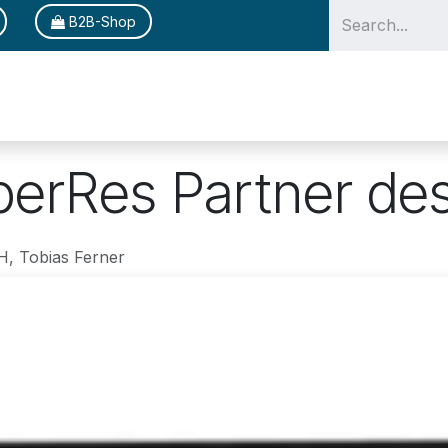
B2B-Shop
Solutions
Pr
berRes Partner de
 Tobias Ferner