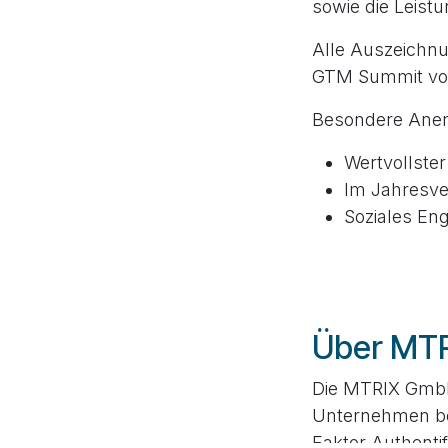
sowie die Leist
Alle Auszeichnu
GTM Summit von
Besondere Aner
Wertvollster
Im Jahresve
Soziales E
Über MT
Die MTRIX GmbH 
Unternehmen be
Faktor-Authenti