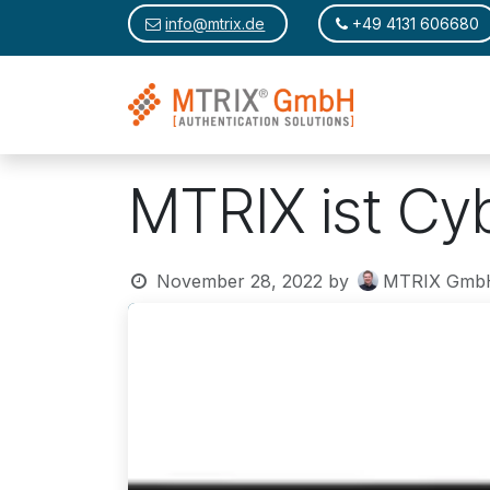
Skip to Content
​​
info@mtrix.de
​
+49 4131 606680
MTRIX ist Cy
November 28, 2022
by
MTRIX GmbH,