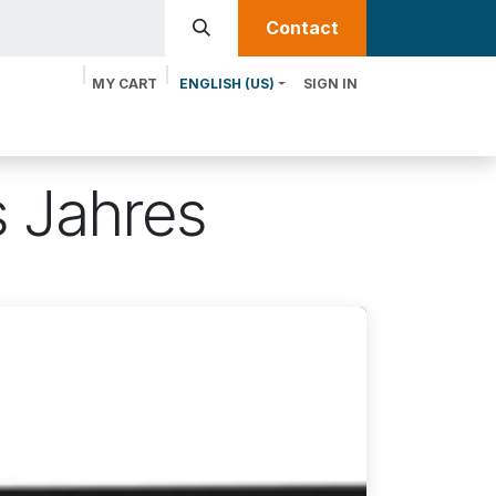
Contact​​
MY CART
ENGLISH (US)
SIGN IN
oducts
Services
Discover MTRIX
s Jahres